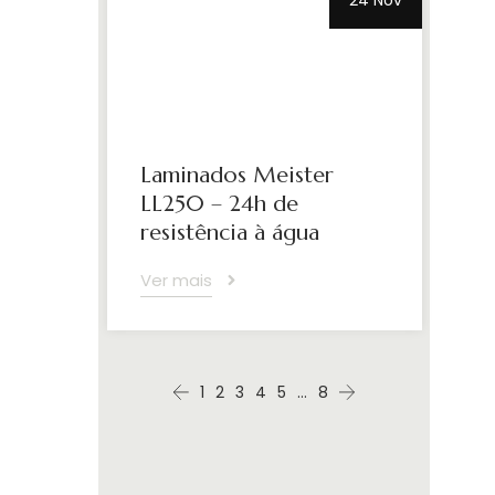
24 Nov
Laminados Meister
LL250 – 24h de
resistência à água
Ver mais
1
2
3
4
5
…
8