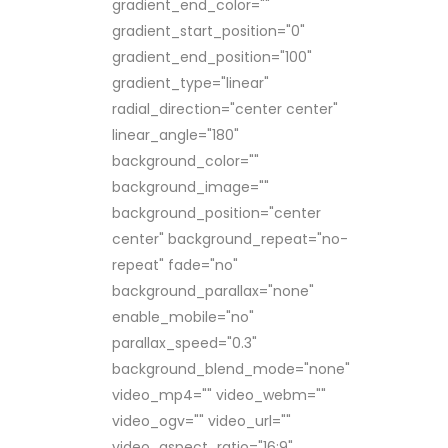
gradient_end_color=""
gradient_start_position="0"
gradient_end_position="100"
gradient_type="linear"
radial_direction="center center"
linear_angle="180"
background_color=""
background_image=""
background_position="center
center" background_repeat="no-
repeat" fade="no"
background_parallax="none"
enable_mobile="no"
parallax_speed="0.3"
background_blend_mode="none"
video_mp4="" video_webm=""
video_ogv="" video_url=""
video_aspect_ratio="16:9"...