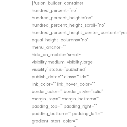
[fusion_builder_container
hundred_percent="no"
hundred_percent_height="no"
hundred_percent_height_scroll="no"
hundred_percent_height_center_content="yes
equal_height_columns="no"
menu_anchor=""
hide_on_mobile="small-
visibility,medium-visibility,large-
visibility" status="published"
publish_date="" class="" id=""
link_color="" link_hover_color=""
border_color="" border_style="solid"
margin_top="" margin_bottom=""
padding_top="" padding_right=""
padding_bottom="" padding_left=""
gradient_start_color=""