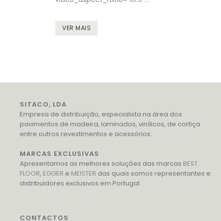
VER MAIS
SITACO, LDA
Empresa de distribuição, especialista na área dos
pavimentos de madeira, laminados, vinílicos, de cortiça
entre outros revestimentos e acessórios.
MARCAS EXCLUSIVAS
Apresentamos as melhores soluções das marcas
BEST
FLOOR
,
EGGER
e
MEISTER
das quais somos representantes e
distribuidores exclusivos em Portugal.
CONTACTOS