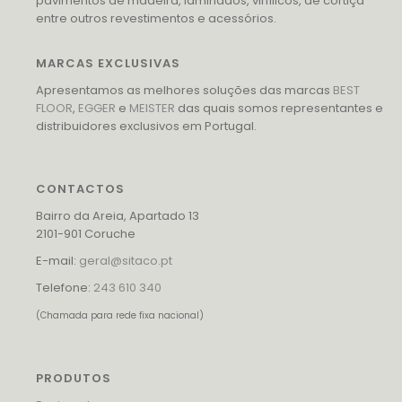
pavimentos de madeira, laminados, vinílicos, de cortiça
entre outros revestimentos e acessórios.
MARCAS EXCLUSIVAS
Apresentamos as melhores soluções das marcas
BEST
FLOOR
,
EGGER
e
MEISTER
das quais somos representantes e
distribuidores exclusivos em Portugal.
CONTACTOS
Bairro da Areia, Apartado 13
2101-901 Coruche
E-mail:
geral@sitaco.pt
Telefone:
243 610 340
(Chamada para rede fixa nacional)
PRODUTOS