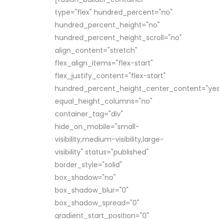
type="flex" hundred_percent="no"
hundred_percent_height="no"
hundred_percent_height_scroll="no"
align_content="stretch"
flex_align_items="flex-start"
flex_justify_content="flex-start"
hundred_percent_height_center_content="yes
equal_height_columns="no"
container_tag="div"
hide_on_mobile="small-
visibility,medium-visibility,large-
visibility" status="published"
border_style="solid"
box_shadow="no"
box_shadow_blur="0"
box_shadow_spread="0"
gradient_start_position="0"