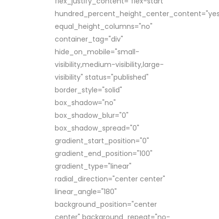
flex_justify_content="flex-start"
hundred_percent_height_center_content="yes
equal_height_columns="no"
container_tag="div"
hide_on_mobile="small-
visibility,medium-visibility,large-
visibility" status="published"
border_style="solid"
box_shadow="no"
box_shadow_blur="0"
box_shadow_spread="0"
gradient_start_position="0"
gradient_end_position="100"
gradient_type="linear"
radial_direction="center center"
linear_angle="180"
background_position="center
center" background_repeat="no-