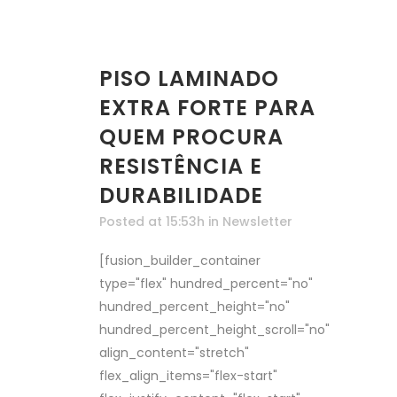
PISO LAMINADO
EXTRA FORTE PARA
QUEM PROCURA
RESISTÊNCIA E
DURABILIDADE
Posted at 15:53h
in
Newsletter
[fusion_builder_container
type="flex" hundred_percent="no"
hundred_percent_height="no"
hundred_percent_height_scroll="no"
align_content="stretch"
flex_align_items="flex-start"