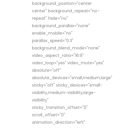
background_position="center
center" background_repeat="no-
repeat" fade="no"
background_parallax="none"
enable_mobile="no"
parallax_speed="0.3"
background_blend_mode="none"
video_aspect_ratio="16:9"
video_loop="yes" video_mute="yes"
absolute="off"
absolute_devices="small,medium,large"
sticky="off" sticky_devices="small-
visibility,medium-visibility,large-
visibility"
sticky_transition_offset="0"
scroll_offset="0"
animation_direction="left"