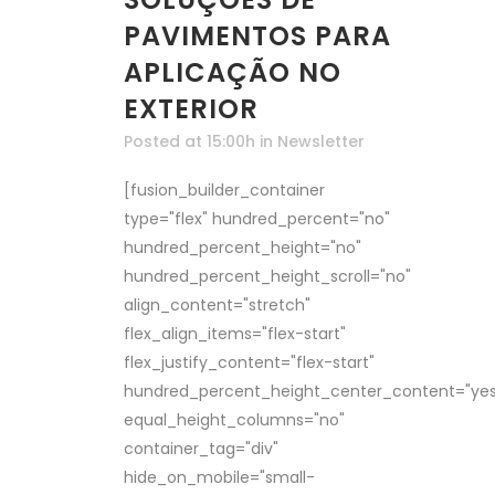
PAVIMENTOS PARA
APLICAÇÃO NO
EXTERIOR
Posted at 15:00h
in
Newsletter
[fusion_builder_container
type="flex" hundred_percent="no"
hundred_percent_height="no"
hundred_percent_height_scroll="no"
align_content="stretch"
flex_align_items="flex-start"
flex_justify_content="flex-start"
hundred_percent_height_center_content="yes
equal_height_columns="no"
container_tag="div"
hide_on_mobile="small-