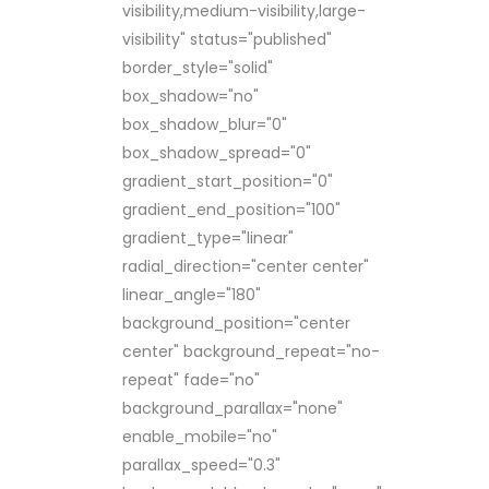
visibility,medium-visibility,large-
visibility" status="published"
border_style="solid"
box_shadow="no"
box_shadow_blur="0"
box_shadow_spread="0"
gradient_start_position="0"
gradient_end_position="100"
gradient_type="linear"
radial_direction="center center"
linear_angle="180"
background_position="center
center" background_repeat="no-
repeat" fade="no"
background_parallax="none"
enable_mobile="no"
parallax_speed="0.3"