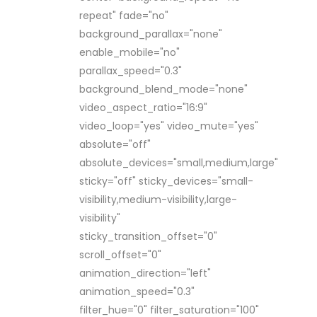
repeat" fade="no"
background_parallax="none"
enable_mobile="no"
parallax_speed="0.3"
background_blend_mode="none"
video_aspect_ratio="16:9"
video_loop="yes" video_mute="yes"
absolute="off"
absolute_devices="small,medium,large"
sticky="off" sticky_devices="small-
visibility,medium-visibility,large-
visibility"
sticky_transition_offset="0"
scroll_offset="0"
animation_direction="left"
animation_speed="0.3"
filter_hue="0" filter_saturation="100"