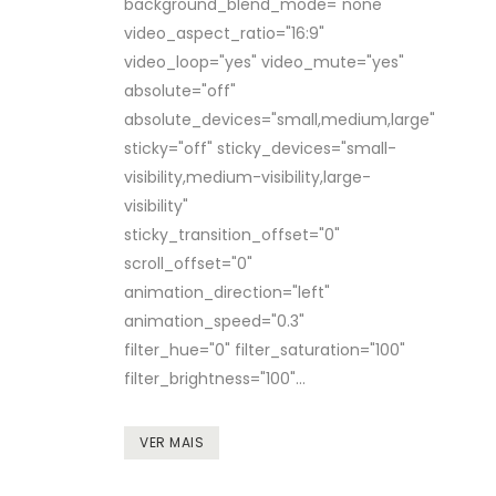
background_blend_mode="none"
video_aspect_ratio="16:9"
video_loop="yes" video_mute="yes"
absolute="off"
absolute_devices="small,medium,large"
sticky="off" sticky_devices="small-
visibility,medium-visibility,large-
visibility"
sticky_transition_offset="0"
scroll_offset="0"
animation_direction="left"
animation_speed="0.3"
filter_hue="0" filter_saturation="100"
filter_brightness="100"...
VER MAIS