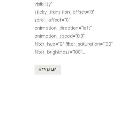
visibility"
sticky_transition_offset="0"
scroll_offset="0"
animation_direction="left"
animation_speed="0.3"
filter_hue="0" filter_saturation="100"
filter_brightness="100"...
VER MAIS