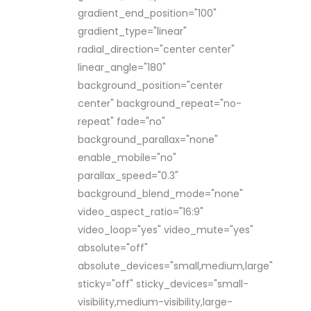
gradient_end_position="100"
gradient_type="linear"
radial_direction="center center"
linear_angle="180"
background_position="center
center" background_repeat="no-
repeat" fade="no"
background_parallax="none"
enable_mobile="no"
parallax_speed="0.3"
background_blend_mode="none"
video_aspect_ratio="16:9"
video_loop="yes" video_mute="yes"
absolute="off"
absolute_devices="small,medium,large"
sticky="off" sticky_devices="small-
visibility,medium-visibility,large-