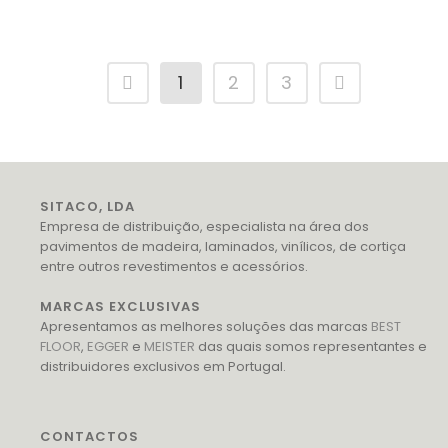
1
2
3
SITACO, LDA
Empresa de distribuição, especialista na área dos
pavimentos de madeira, laminados, vinílicos, de cortiça
entre outros revestimentos e acessórios.
MARCAS EXCLUSIVAS
Apresentamos as melhores soluções das marcas
BEST
FLOOR
,
EGGER
e
MEISTER
das quais somos representantes e
distribuidores exclusivos em Portugal.
CONTACTOS