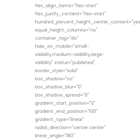
flex_align_items="flex-start"
flex_justify_content="flex-start"
hundred_percent_height_center_content="yes
equal_height_columns="no"
container_tag="div"
hide_on_mobile="small-
visibility,medium-visibility,large-
visibility" status="published"
border_style="solid"
box_shadow="no"
box_shadow_blur="0"
box_shadow_spread="0"
gradient_start_position="0"
gradient_end_position="100"
gradient_type="linear"
radial_direction="center center"
linear_angle="180"