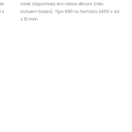
ão
nível. Disponíveis em vários décors (não
 x
incluem bases). Tipo 6161 no formato 2400 x 44
x 10 mm