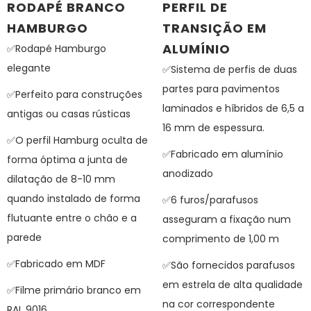
RODAPÉ BRANCO
PERFIL DE
HAMBURGO
TRANSIÇÃO EM
ALUMÍNIO
✅Rodapé Hamburgo
elegante
✅Sistema de perfis de duas
partes para pavimentos
✅Perfeito para construções
laminados e híbridos de 6,5 a
antigas ou casas rústicas
16 mm de espessura.
✅O perfil Hamburg oculta de
✅Fabricado em alumínio
forma óptima a junta de
anodizado
dilatação de 8-10 mm
quando instalado de forma
✅6 furos/parafusos
flutuante entre o chão e a
asseguram a fixação num
parede
comprimento de 1,00 m
✅Fabricado em MDF
✅São fornecidos parafusos
em estrela de alta qualidade
✅Filme primário branco em
na cor correspondente
RAL 9016