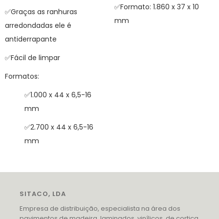
✅Formato: 1.860 x 37 x 10
✅Graças as ranhuras
mm
arredondadas ele é
antiderrapante
✅Fácil de limpar
Formatos:
✅1.000 x 44 x 6,5-16
mm
✅2.700 x 44 x 6,5-16
mm
SITACO, LDA
Empresa de distribuição, especialista na área dos
pavimentos de madeira, laminados, vinílicos, de cortiça