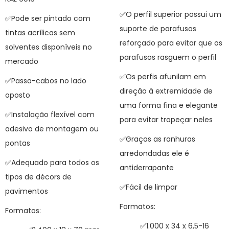
✅O perfil superior possui um
✅Pode ser pintado com
suporte de parafusos
tintas acrílicas sem
reforçado para evitar que os
solventes disponíveis no
parafusos rasguem o perfil
mercado
✅Os perfis afunilam em
✅Passa-cabos no lado
direção à extremidade de
oposto
uma forma fina e elegante
✅Instalação flexível com
para evitar tropeçar neles
adesivo de montagem ou
✅Graças as ranhuras
pontas
arredondadas ele é
✅Adequado para todos os
antiderrapante
tipos de décors de
✅Fácil de limpar
pavimentos
Formatos:
Formatos:
✅1.000 x 34 x 6,5-16