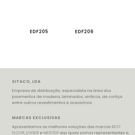
EDF205
EDF206
SITACO, LDA
Empresa de distribuição, especialista na área dos
pavimentos de madeira, laminados, vinílicos, de cortiça
entre outros revestimentos e acessórios.
MARCAS EXCLUSIVAS
Apresentamos as melhores soluções das marcas
BEST
FLOOR
,
EGGER
e
MEISTER
das quais somos representantes e