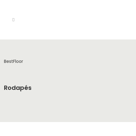
BestFloor
Rodapés