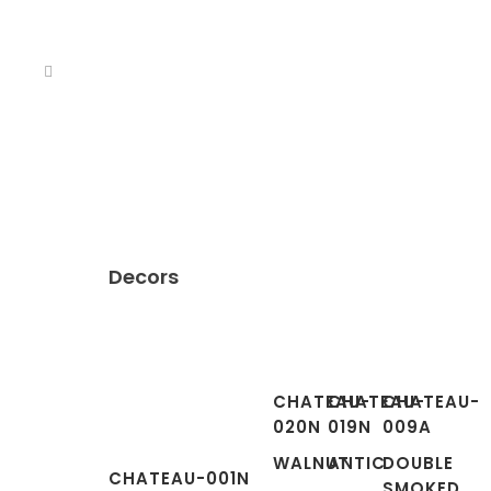
Decors
CHATEAU-
CHATEAU-
CHATEAU-
020N
019N
009A
WALNUT
ANTIC
DOUBLE
CHATEAU-001N
SMOKED